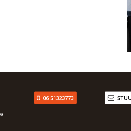
06 51323773
STUU
0a