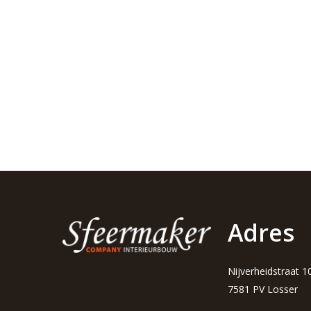
Adres
Nijverheidstraat 1
7581 PV Losser