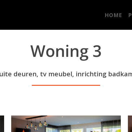
HOME
P
Woning 3
uite deuren, tv meubel, inrichting badka