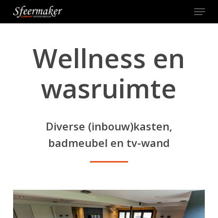
Menu
Skip
to
main
content
Wellness en
wasruimte
Diverse (inbouw)kasten,
badmeubel en tv-wand